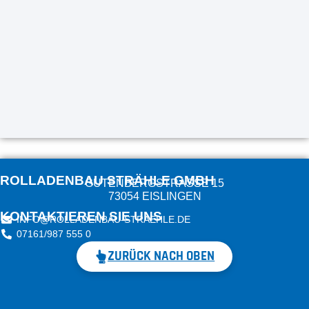
ROLLADENBAU STRÄHLE GMBH
GUTENBERGSTRASSE 15
73054 EISLINGEN
KONTAKTIEREN SIE UNS
INFO@ROLLADENBAU-STRAEHLE.DE
07161/987 555 0
ZURÜCK NACH OBEN