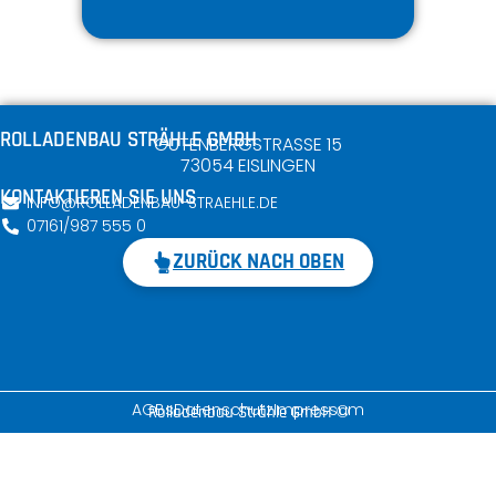
ROLLADENBAU STRÄHLE GMBH
GUTENBERGSTRASSE 15
73054 EISLINGEN
KONTAKTIEREN SIE UNS
INFO@ROLLADENBAU-STRAEHLE.DE
07161/987 555 0
ZURÜCK NACH OBEN
AGBs
Datenschutz
Impressum
Rolladenbau Strähle GmbH