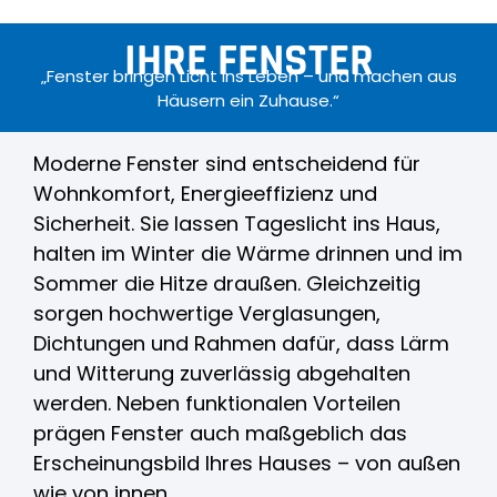
IHRE FENSTER
„Fenster bringen Licht ins Leben – und machen aus
Häusern ein Zuhause.“
Moderne Fenster sind entscheidend für
Wohnkomfort, Energieeffizienz und
Sicherheit. Sie lassen Tageslicht ins Haus,
halten im Winter die Wärme drinnen und im
Sommer die Hitze draußen. Gleichzeitig
sorgen hochwertige Verglasungen,
Dichtungen und Rahmen dafür, dass Lärm
und Witterung zuverlässig abgehalten
werden. Neben funktionalen Vorteilen
prägen Fenster auch maßgeblich das
Erscheinungsbild Ihres Hauses – von außen
wie von innen.