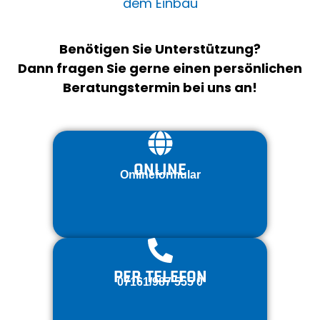
dem Einbau
Benötigen Sie Unterstützung?
Dann fragen Sie gerne einen persönlichen
Beratungstermin bei uns an!
ONLINE
Onlineformular
PER TELEFON
07161/987 555 0