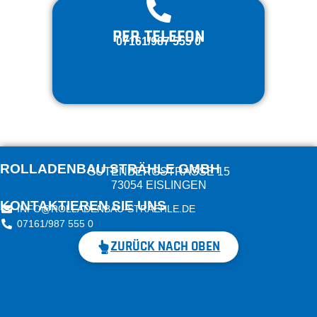
PER TELEFON
07161/987 555 0
ROLLADENBAU STRÄHLE GMBH
GUTENBERGSTRASSE 15
73054 EISLINGEN
KONTAKTIEREN SIE UNS
INFO@ROLLADENBAU-STRAEHLE.DE
07161/987 555 0
ZURÜCK NACH OBEN