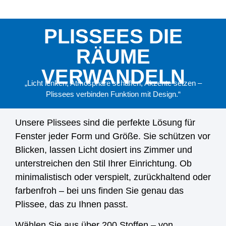
PLISSEES DIE
RÄUME
VERWANDELN
„Licht lenken, Atmosphäre schaffen, Akzente setzen –
Plissees verbinden Funktion mit Design.“
Unsere Plissees sind die perfekte Lösung für
Fenster jeder Form und Größe. Sie schützen vor
Blicken, lassen Licht dosiert ins Zimmer und
unterstreichen den Stil Ihrer Einrichtung. Ob
minimalistisch oder verspielt, zurückhaltend oder
farbenfroh – bei uns finden Sie genau das
Plissee, das zu Ihnen passt.
Wählen Sie aus über 200 Stoffen – von