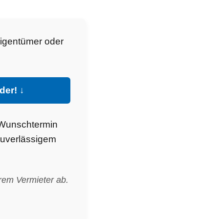
Eigentümer oder
der! ↓
 Wunschtermin
zuverlässigem
rem Vermieter ab.