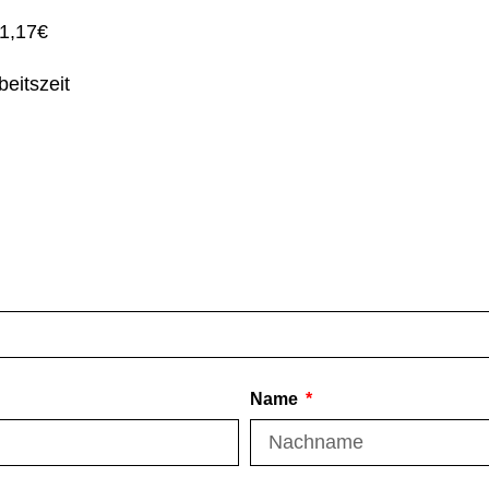
51,17€
eitszeit
Name