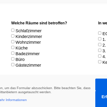
Welche Räume sind betroffen?
In w
Schlafzimmer
E
Kinderzimmer
1.
Wohnzimmer
2.
Küche
3.
Badezimmer
4.
Büro
Ke
Gästezimmer
n, um das Formular abzuschicken. Bitte beachten Sie, dass
rittanbietern ausgetauscht werden.
Er
ehr Informationen