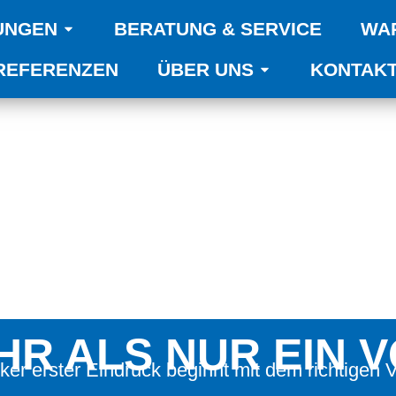
UNGEN
BERATUNG & SERVICE
WA
REFERENZEN
ÜBER UNS
KONTAK
HR ALS NUR EIN
rker erster Eindruck beginnt mit dem richtigen 