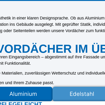
hetik in einer klaren Designsprache. Ob aus Aluminium o
gration ins Gebäude ausgelegt. Mit geprüfter Statik, ind
g oder Seitenteilen werden unsere Vordächer zum funkt
VORDÄCHER IM Ü
ren Eingangsbereich – abgestimmt auf Ihre Fassade und
t Funktionalität.
 Materialien, zuverlässigen Wetterschutz und individuel
nen und Ihrem Zuhause passt.
Aluminium
Edelstahl
 PFLEGELEICHT