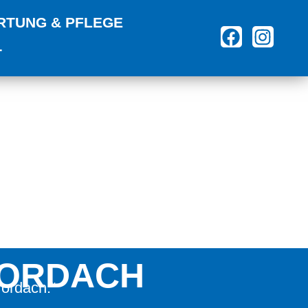
RTUNG & PFLEGE
T
 VORDACH
Vordach.“