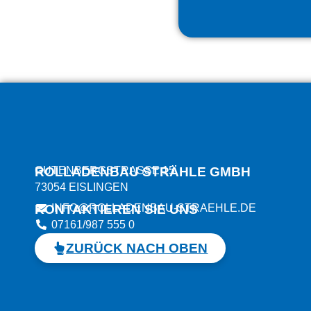
ROLLADENBAU STRÄHLE GMBH
GUTENBERGSTRASSE 15
73054 EISLINGEN
KONTAKTIEREN SIE UNS
INFO@ROLLADENBAU-STRAEHLE.DE
07161/987 555 0
ZURÜCK NACH OBEN