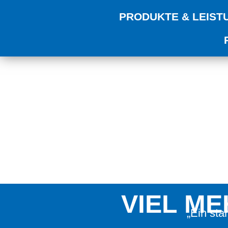
PRODUKTE & LEIST
VIEL ME
„Ein sta